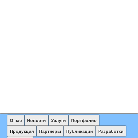
Главное
О нас
Перейти
Перейти
Новости
Услуги
Портфолио
меню
к
к
Продукция
Партнеры
Публикации
Разработки