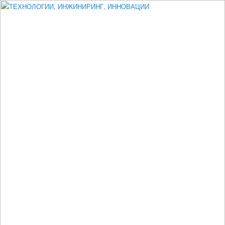
Измеритель диаметра, измеритель эксцентриситета, измеритель
толщины, машинное зрение, высоковольтный испытатель ЗАСИ,
проектирование, изыскания, моделирование, технико-экономическое
обоснование, исследования, разработка электроники
ТЕХНОЛОГИИ, ИНЖИНИРИНГ,
ИННОВАЦИИ