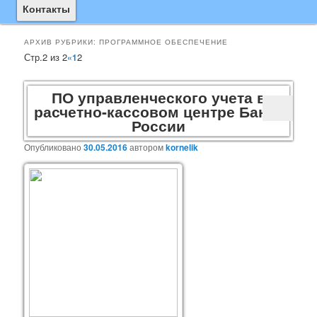
основному
дополнительному
Контакты
содержимому
содержимому
АРХИВ РУБРИКИ:
ПРОГРАММНОЕ ОБЕСПЕЧЕНИЕ
Навигация
Стр.2 из 2
2
«
1
по
записям
ПО управленческого учета в
расчетно-кассовом центре Банка
России
Опубликовано
30.05.2016
автором
kornelik