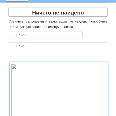
содержимому
содержимому
Ничего не найдено
Извините, запрошенный вами архив не найден. Попробуйте
найти нужную запись с помощью поиска.
Поиск
П
о
и
с
к