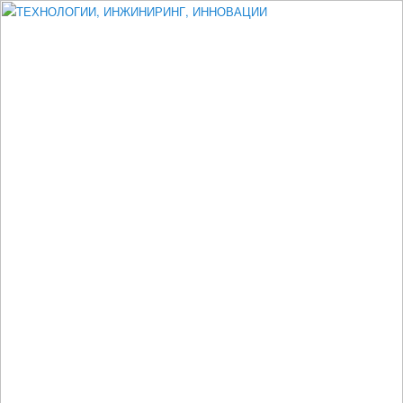
Измеритель диаметра, измеритель эксцентриситета, измеритель
толщины, машинное зрение, высоковольтный испытатель ЗАСИ,
проектирование, изыскания, моделирование, технико-экономическое
обоснование, исследования, разработка электроники
ТЕХНОЛОГИИ, ИНЖИНИРИНГ,
ИННОВАЦИИ