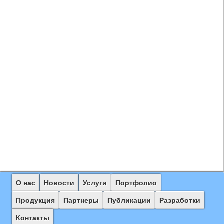
Главное
О нас
Перейти
Перейти
Новости
Услуги
Портфолио
меню
к
к
Продукция
Партнеры
Публикации
Разработки
основному
дополнительному
Контакты