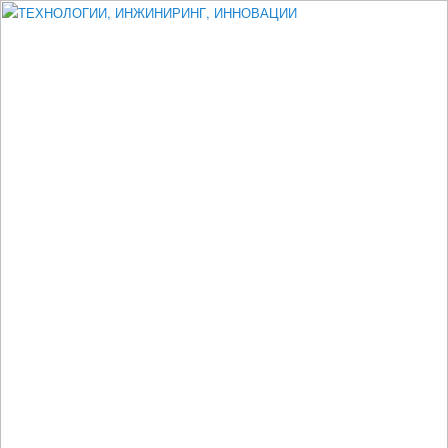
Измеритель диаметра, измеритель эксцентриситета, измеритель
толщины, машинное зрение, высоковольтный испытатель ЗАСИ,
проектирование, изыскания, моделирование, технико-экономическое
обоснование, исследования, разработка электроники
ТЕХНОЛОГИИ, ИНЖИНИРИНГ,
ИННОВАЦИИ