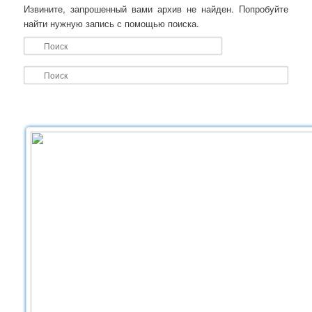
Извините, запрошенный вами архив не найден. Попробуйте
найти нужную запись с помощью поиска.
Поиск
П
о
и
с
к